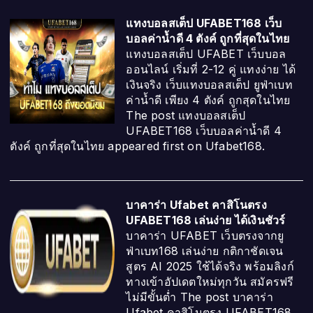
แทงบอลสเต็ป UFABET168 เว็บ
บอลค่าน้ำดี 4 ตังค์ ถูกที่สุดในไทย
แทงบอลสเต็ป UFABET เว็บบอล
ออนไลน์ เริ่มที่ 2-12 คู่ แทงง่าย ได้
เงินจริง เว็บแทงบอลสเต็ป ยูฟ่าเบท
ค่าน้ำดี เพียง 4 ตังค์ ถูกสุดในไทย
The post แทงบอลสเต็ป
UFABET168 เว็บบอลค่าน้ำดี 4
ตังค์ ถูกที่สุดในไทย appeared first on Ufabet168.
บาคาร่า Ufabet คาสิโนตรง
UFABET168 เล่นง่าย ได้เงินชัวร์
บาคาร่า UFABET เว็บตรงจากยู
ฟ่าเบท168 เล่นง่าย กติกาชัดเจน
สูตร AI 2025 ใช้ได้จริง พร้อมลิงก์
ทางเข้าอัปเดตใหม่ทุกวัน สมัครฟรี
ไม่มีขั้นต่ำ The post บาคาร่า
Ufabet คาสิโนตรง UFABET168