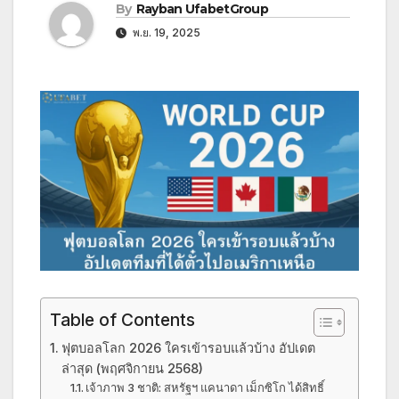
By
Rayban UfabetGroup
พ.ย. 19, 2025
Table of Contents
ฟุตบอลโลก 2026 ใครเข้ารอบแล้วบ้าง อัปเดต
ล่าสุด (พฤศจิกายน 2568)
เจ้าภาพ 3 ชาติ: สหรัฐฯ แคนาดา เม็กซิโก ได้สิทธิ์