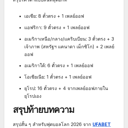
เอเชีย: 8 ตั๋วตรง + 1 เพลย์ออฟ
แอฟริกา: 9 ตั๋วตรง + 1 เพลย์ออฟ
อเมริกาเหนือ/กลาง/แคริบเบียน: 3 ตั๋วตรง + 3
เจ้าภาพ (สหรัฐฯ แคนาดา เม็กซิโก) + 2 เพลย์
ออฟ
อเมริกาใต้: 6 ตั๋วตรง + 1 เพลย์ออฟ
โอเชียเนีย: 1 ตั๋วตรง + 1 เพลย์ออฟ
ยุโรป: 16 ตั๋วตรง + 4 จากเพลย์ออฟภายใน
ยุโรปเอง
สรุปท้ายบทความ
สรุปสั้น ๆ สำหรับฟุตบอลโลก 2026 จาก
UFABET