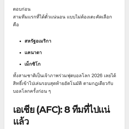
ตอบก่อน
สามทีมแรกที่ได้ตั๋วแน่นอน แบบไม่ต้องเตะคัดเลือก
คือ
สหรัฐอเมริกา
แคนาดา
เม็กซิโก
ทั้งสามชาติเป็นเจ้าภาพร่วมฟุตบอลโลก 2026 เลยได้
สิทธิ์เข้าไปเล่นรอบสุดท้ายอัตโนมัติ ตามกฎเดียวกับ
บอลโลกครั้งก่อน ๆ
เอเชีย (AFC): 8 ทีมที่ไปแน่
แล้ว