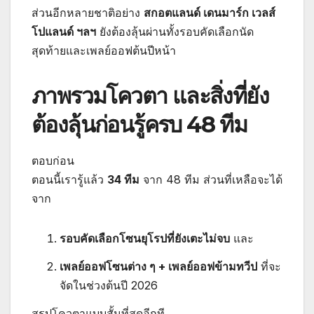
ส่วนอีกหลายชาติอย่าง
สกอตแลนด์ เดนมาร์ก เวลส์
โปแลนด์ ฯลฯ
ยังต้องลุ้นผ่านทั้งรอบคัดเลือกนัด
สุดท้ายและเพลย์ออฟต้นปีหน้า
ภาพรวมโควตา และสิ่งที่ยัง
ต้องลุ้นก่อนรู้ครบ 48 ทีม
ตอบก่อน
ตอนนี้เรารู้แล้ว
34 ทีม
จาก 48 ทีม ส่วนที่เหลือจะได้
จาก
รอบคัดเลือกโซนยุโรปที่ยังเตะไม่จบ
และ
เพลย์ออฟโซนต่าง ๆ + เพลย์ออฟข้ามทวีป
ที่จะ
จัดในช่วงต้นปี 2026
สรุปโควตาแบบสั้นที่สุดอีกที