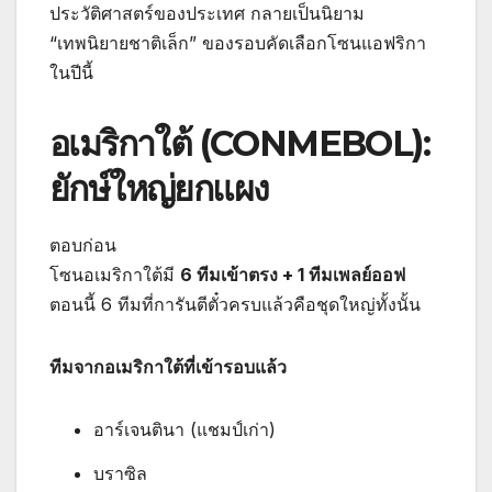
ประวัติศาสตร์ของประเทศ กลายเป็นนิยาม
“เทพนิยายชาติเล็ก” ของรอบคัดเลือกโซนแอฟริกา
ในปีนี้
อเมริกาใต้ (CONMEBOL):
ยักษ์ใหญ่ยกแผง
ตอบก่อน
โซนอเมริกาใต้มี
6 ทีมเข้าตรง + 1 ทีมเพลย์ออฟ
ตอนนี้ 6 ทีมที่การันตีตั๋วครบแล้วคือชุดใหญ่ทั้งนั้น
ทีมจากอเมริกาใต้ที่เข้ารอบแล้ว
อาร์เจนตินา (แชมป์เก่า)
บราซิล