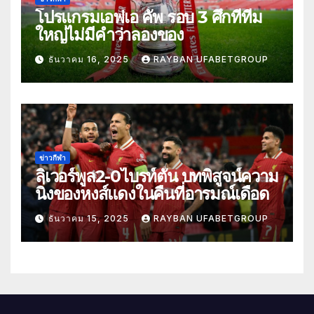
โปรแกรมเอฟเอ คัพ รอบ 3 ศึกที่ทีม
ใหญ่ไม่มีคำว่าลองของ
ธันวาคม 16, 2025
RAYBAN UFABETGROUP
ข่าวกีฬา
ลิเวอร์พูล2-0ไบรท์ตัน บทพิสูจน์ความ
นิ่งของหงส์แดงในคืนที่อารมณ์เดือด
ธันวาคม 15, 2025
RAYBAN UFABETGROUP