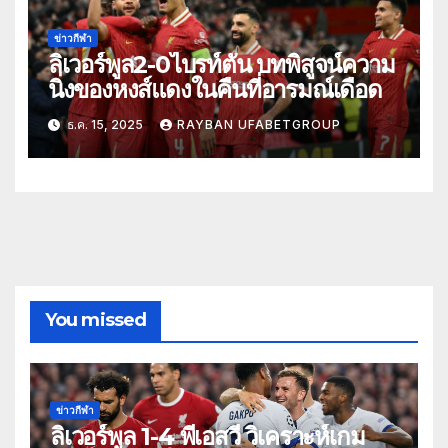
ข่าวกีฬา
ลิเวอร์พูล2-0ไบรท์ตัน บทพิสูจน์ความ
นิ่งของหงส์แดงในคืนที่อารมณ์เดือด
ธ.ค. 15, 2025
RAYBAN UFABETGROUP
You missed
ข่าวกีฬา
ลิเวอร์พูล 1-4 พีเอสวี วิเคราะห์เกม