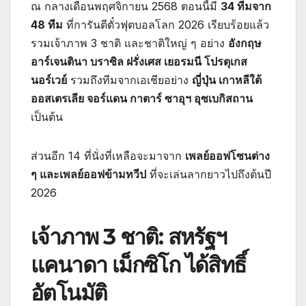
ณ กลางเดือนพฤศจิกายน 2568 ตอนนี้มี
34 ทีมจาก
48 ทีม
ที่การันตีตั๋วฟุตบอลโลก 2026 เรียบร้อยแล้ว
รวมเจ้าภาพ 3 ชาติ และชาติใหญ่ ๆ อย่าง
อังกฤษ
อาร์เจนตินา บราซิล ฝรั่งเศส เยอรมนี โปรตุเกส
นอร์เวย์
รวมถึงทีมจากเอเชียอย่าง
ญี่ปุ่น เกาหลีใต้
ออสเตรเลีย จอร์แดน กาตาร์ ซาอุฯ อุซเบกิสถาน
เป็นต้น
ส่วนอีก 14 ที่นั่งที่เหลือจะมาจาก
เพลย์ออฟโซนต่าง
ๆ และเพลย์ออฟข้ามทวีป
ที่จะเล่นลากยาวไปถึงต้นปี
2026
เจ้าภาพ 3 ชาติ: สหรัฐฯ
แคนาดา เม็กซิโก ได้สิทธิ์
อัตโนมัติ