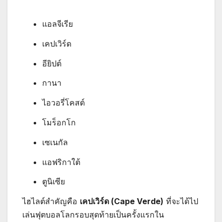
แอลจีเรีย
เคปเวิร์ด
อียิปต์
กานา
ไอวอรี่โคสต์
โมร็อกโก
เซเนกัล
แอฟริกาใต้
ตูนิเซีย
ไฮไลต์สำคัญคือ
เคปเวิร์ด (Cape Verde)
ที่จะได้ไป
เล่นฟุตบอลโลกรอบสุดท้ายเป็นครั้งแรกใน