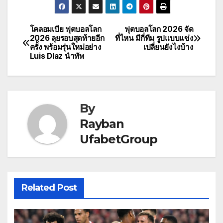
โคลอมเบีย ฟุตบอลโลก
ฟุตบอลโลก 2026 จัด
แนะแนว
2026 ลุยรอบสุดท้ายอีก
ที่ไหน มีกี่ทีม รูปแบบแข่ง
ครั้ง พร้อมรุ่นใหม่อย่าง
เปลี่ยนยังไงบ้าง
เรื่อง
Luis Díaz นำทัพ
By
Rayban
UfabetGroup
Related Post