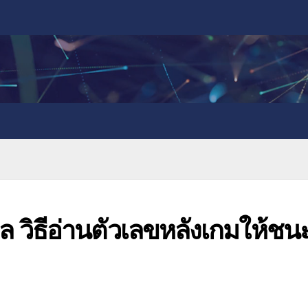
 วิธีอ่านตัวเลขหลังเกมให้ชน