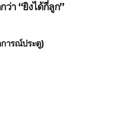
ว่า “ยิงได้กี่ลูก”
การณ์ประตู)