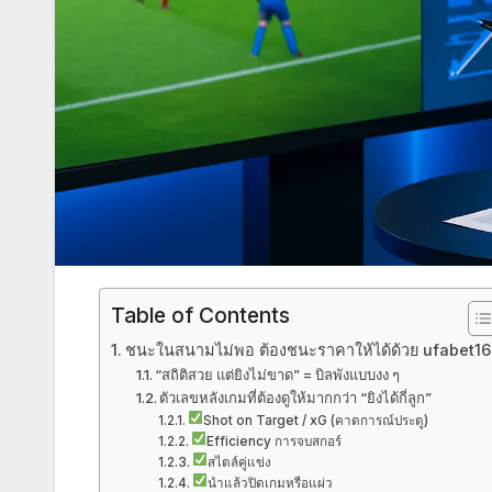
Table of Contents
ชนะในสนามไม่พอ ต้องชนะราคาให้ได้ด้วย ufabet1
“สถิติสวย แต่ยิงไม่ขาด” = บิลพังแบบงง ๆ
ตัวเลขหลังเกมที่ต้องดูให้มากกว่า “ยิงได้กี่ลูก”
Shot on Target / xG (คาดการณ์ประตู)
Efficiency การจบสกอร์
สไตล์คู่แข่ง
นำแล้วปิดเกมหรือแผ่ว