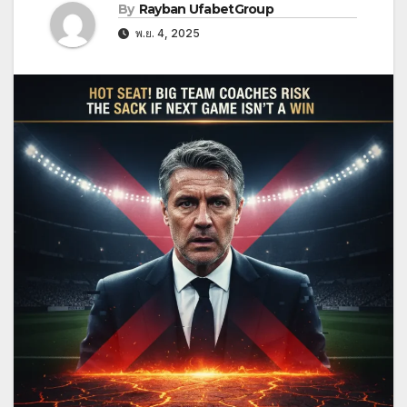
By
Rayban UfabetGroup
พ.ย. 4, 2025