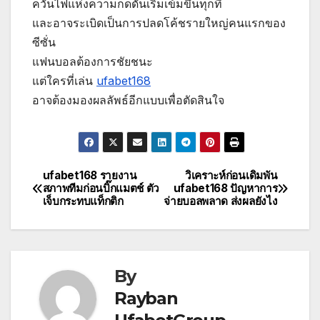
ควันไฟแห่งความกดดันเริ่มเข้มขึ้นทุกที
และอาจระเบิดเป็นการปลดโค้ชรายใหญ่คนแรกของ
ซีซั่น
แฟนบอลต้องการชัยชนะ
แต่ใครที่เล่น
ufabet168
อาจต้องมองผลลัพธ์อีกแบบเพื่อตัดสินใจ
ufabet168 รายงาน
วิเคราะห์ก่อนเดิมพัน
แนะแนว
สภาพทีมก่อนบิ๊กแมตช์ ตัว
ufabet168 ปัญหาการ
เจ็บกระทบแท็กติก
จ่ายบอลพลาด ส่งผลยังไง
เรื่อง
By
Rayban