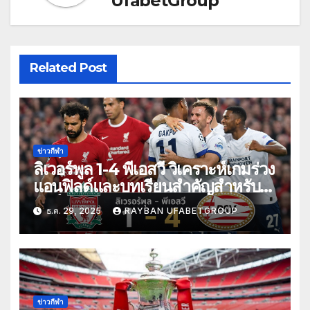
UfabetGroup
Related Post
ข่าวกีฬา
ลิเวอร์พูล 1-4 พีเอสวี วิเคราะห์เกมร่วง
แอนฟิลด์และบทเรียนสำคัญสำหรับ
หงส์แดง
ธ.ค. 29, 2025
RAYBAN UFABETGROUP
ข่าวกีฬา