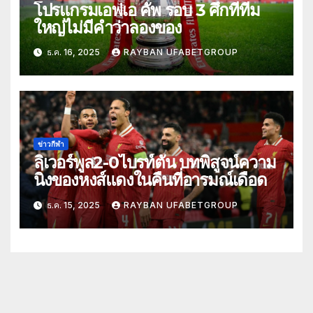
โปรแกรมเอฟเอ คัพ รอบ 3 ศึกที่ทีม
ใหญ่ไม่มีคำว่าลองของ
ธ.ค. 16, 2025
RAYBAN UFABETGROUP
ข่าวกีฬา
ลิเวอร์พูล2-0ไบรท์ตัน บทพิสูจน์ความ
นิ่งของหงส์แดงในคืนที่อารมณ์เดือด
ธ.ค. 15, 2025
RAYBAN UFABETGROUP