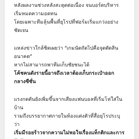
หลังผลงานช่วงหลังสะดุดต่อเนื่อง จนบอร์ดบริหาร
เริ่มหมดความอดทน
โดยเฉพาะทีมลุ้นพื้นที่ยุโรปที่ฟอร์มเริ่มแกว่งอย่าง
ชัดเจน
แหล่งข่าวใกล้ชิดเผยว่า “เกมนัดถัดไปคือจุดตัดสิน
อนาคต”
หากไม่สามารถพาทีมเก็บชัยชนะได้
โค้ชคนดังรายนี้อาจถึงเวลาต้องเก็บกระเป๋าออก
กลางซีซั่น
แรงกดดันยังเพิ่มขึ้นจากเสียงแฟนบอลที่เริ่มโห่ใส่ใน
บ้าน
รวมถึงบรรยากาศภายในห้องแต่งตัวที่สื่อยุโรประบุ
ว่า
เริ่มมีรอยร้าวจากความไม่พอใจเรื่องแท็กติกและการ