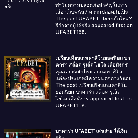
ทำไมความปลอดภัยสำคัญในการ
เลือกเว็บพนัน? ความปลอดภัยเป็น
The post UFABET ปลอดภัยไหม?
รีวิวจากผู้ใช้จริง appeared first on
UFABET168.
เปรียบเทียบเกมคาสิโนยอดนิยม บา
คาร่า สล็อต รูเล็ต ไฮโล เสือมังกร
คุณเคยสงสัยไหมว่าเกมคาสิโน
แต่ละประเภทมีความแตกต่างกันอย
The post เปรียบเทียบเกมคาสิโน
ยอดนิยม บาคาร่า สล็อต รูเล็ต
ไฮโล เสือมังกร appeared first on
UFABET168.
บาคาร่า UFABET เล่นง่าย ได้เงิน
จริง