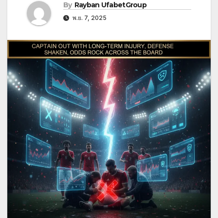
By
Rayban UfabetGroup
พ.ย. 7, 2025