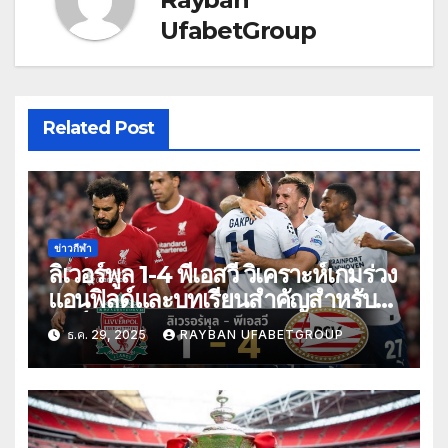
UfabetGroup
Related Post
ข่าวกีฬา
ลิเวอร์พูล 1-4 พีเอสวี วิเคราะห์เกมร่วง
แอนฟิลด์และบทเรียนสำคัญสำหรับ
หงส์แดง
ธ.ค. 29, 2025
RAYBAN UFABETGROUP