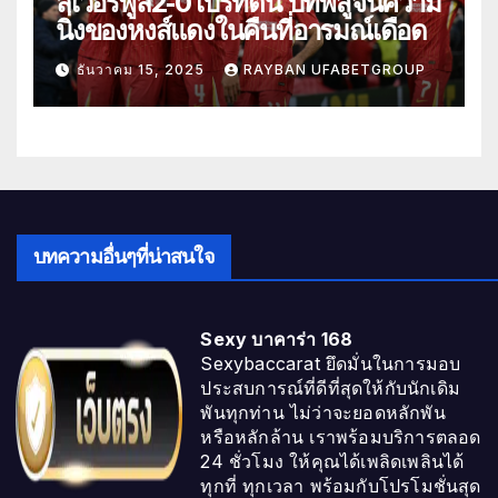
ลิเวอร์พูล2-0ไบรท์ตัน บทพิสูจน์ความ
นิ่งของหงส์แดงในคืนที่อารมณ์เดือด
ธันวาคม 15, 2025
RAYBAN UFABETGROUP
บทความอื่นๆที่น่าสนใจ
Sexy บาคาร่า 168
Sexybaccarat ยึดมั่นในการมอบ
ประสบการณ์ที่ดีที่สุดให้กับนักเดิม
พันทุกท่าน ไม่ว่าจะยอดหลักพัน
หรือหลักล้าน เราพร้อมบริการตลอด
24 ชั่วโมง ให้คุณได้เพลิดเพลินได้
ทุกที่ ทุกเวลา พร้อมกับโปรโมชั่นสุด