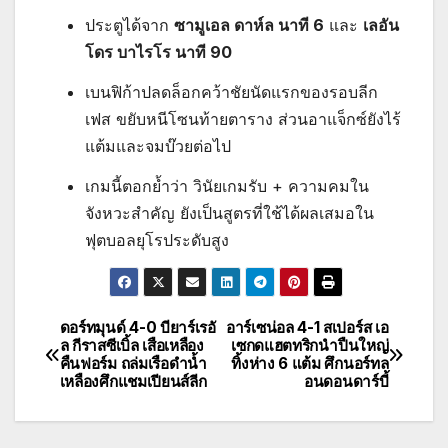
ประตูได้จาก
ซามูเอล ดาห์ล นาที 6
และ
เลอัน
โดร บาไรโร นาที 90
เบนฟิก้าปลดล็อกคว้าชัยนัดแรกของรอบลีก
เฟส ขยับหนีโซนท้ายตาราง ส่วนอาแจ็กซ์ยังไร้
แต้มและจมบ๊วยต่อไป
เกมนี้ตอกย้ำว่า วินัยเกมรับ + ความคมใน
จังหวะสำคัญ ยังเป็นสูตรที่ใช้ได้ผลเสมอใน
ฟุตบอลยุโรประดับสูง
ดอร์ทมุนด์ 4-0 บียาร์เรอั
อาร์เซน่อล 4-1 สเปอร์ส เอ
แนะแนว
ล กีราสซีเบิ้ล เสือเหลือง
เซกดแฮตทริกนำปืนใหญ่
คืนฟอร์ม ถล่มเรือดำน้ำ
ทิ้งห่าง 6 แต้ม ศึกนอร์ทล
เรื่อง
เหลืองศึกแชมเปียนส์ลีก
อนดอนดาร์บี้