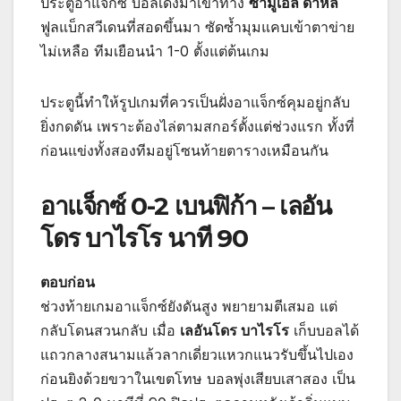
ประตูอาแจ็กซ์ บอลเด้งมาเข้าทาง
ซามูเอล ดาห์ล
ฟูลแบ็กสวีเดนที่สอดขึ้นมา ซัดซ้ำมุมแคบเข้าตาข่าย
ไม่เหลือ ทีมเยือนนำ 1-0 ตั้งแต่ต้นเกม
ประตูนี้ทำให้รูปเกมที่ควรเป็นฝั่งอาแจ็กซ์คุมอยู่กลับ
ยิ่งกดดัน เพราะต้องไล่ตามสกอร์ตั้งแต่ช่วงแรก ทั้งที่
ก่อนแข่งทั้งสองทีมอยู่โซนท้ายตารางเหมือนกัน
อาแจ็กซ์ 0-2 เบนฟิก้า – เลอัน
โดร บาไรโร นาที 90
ตอบก่อน
ช่วงท้ายเกมอาแจ็กซ์ยังดันสูง พยายามตีเสมอ แต่
กลับโดนสวนกลับ เมื่อ
เลอันโดร บาไรโร
เก็บบอลได้
แถวกลางสนามแล้วลากเดี่ยวแหวกแนวรับขึ้นไปเอง
ก่อนยิงด้วยขวาในเขตโทษ บอลพุ่งเสียบเสาสอง เป็น