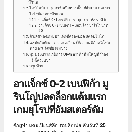
มีวินัย
ไทม์ไลน์ประตู: ดาห์ลเปิดทาง ตั้งแต่ต้นเกม ก่อนบา
ไรโรปิดกล่องท้ายเกม
อาแจ็กซ์ 0-1 เบนฟิก้า – ซามูเอล ดาห์ล นาที 6
อาแจ็กซ์ 0-2 เบนฟิก้า – เลอันโดร บาไรโร นาที
90
ตัวเลขหลังเกม: อาแจ็กซ์ครองบอล แต่จบไม่ได้
ผลต่ออันดับตารางแชมเปียนส์ลีก: เบนฟิก้าหนีโซน
ท้าย อาแจ็กซ์ยังจมบ๊วย
มุมมองบรรณาธิการ UFABET: ศึกทีมใหญ่ที่กำลัง
“รีเซ็ตระบบ”
สรุปท้าย
อาแจ็กซ์ 0-2 เบนฟิก้า มู
รินโญ่ปลดล็อกแต้มแรก
เกมยุโรปที่อัมสเตอร์ดัม
ศึกยูฟ่า แชมเปียนส์ลีก รอบลีกเฟส คืนวันที่
25