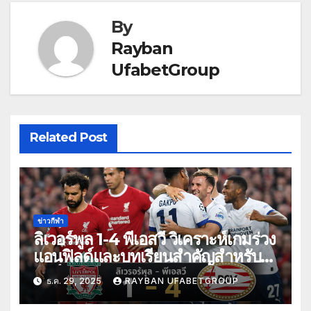
By
Rayban
UfabetGroup
Related Post
ข่าวกีฬา
ลิเวอร์พูล 1-4 พีเอสวี วิเคราะห์เกมร่วง
แอนฟิลด์และบทเรียนสำคัญสำหรับ
หงส์แดง
ธ.ค. 29, 2025
RAYBAN UFABETGROUP