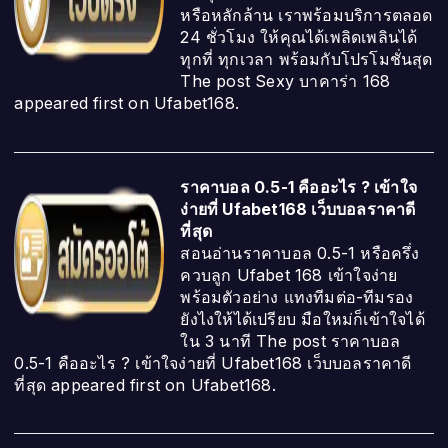
หรือหลักล้าน เราพร้อมบริการตลอด
24 ชั่วโมง ให้คุณได้เพลิดเพลินได้
ทุกที่ ทุกเวลา พร้อมกับโปรโมชั่นสุด
The post Sexy บาคาร่า 168
appeared first on Ufabet168.
ราคาบอล 0.5-1 คืออะไร ? เข้าใจ
ง่ายที่ Ufabet168 เว็บบอลราคาดี
ที่สุด
สอนอ่านราคาบอล 0.5-1 หรือครึ่ง
ควบลูก Ufabet 168 เข้าใจง่าย
พร้อมตัวอย่าง แทงทีมต่อ-ทีมรอง
ยังไงให้ได้เปรียบ มือใหม่ก็เข้าใจได้
ใน 3 นาที The post ราคาบอล
0.5-1 คืออะไร ? เข้าใจง่ายที่ Ufabet168 เว็บบอลราคาดี
ที่สุด appeared first on Ufabet168.