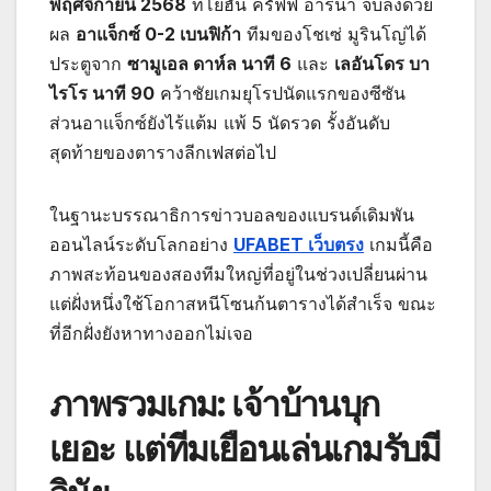
พฤศจิกายน 2568
ที่โยฮัน ครัฟฟ์ อารีนา จบลงด้วย
ผล
อาแจ็กซ์ 0-2 เบนฟิก้า
ทีมของโชเซ่ มูรินโญ่ได้
ประตูจาก
ซามูเอล ดาห์ล นาที 6
และ
เลอันโดร บา
ไรโร นาที 90
คว้าชัยเกมยุโรปนัดแรกของซีซัน
ส่วนอาแจ็กซ์ยังไร้แต้ม แพ้ 5 นัดรวด รั้งอันดับ
สุดท้ายของตารางลีกเฟสต่อไป
ในฐานะบรรณาธิการข่าวบอลของแบรนด์เดิมพัน
ออนไลน์ระดับโลกอย่าง
UFABET เว็บตรง
เกมนี้คือ
ภาพสะท้อนของสองทีมใหญ่ที่อยู่ในช่วงเปลี่ยนผ่าน
แต่ฝั่งหนึ่งใช้โอกาสหนีโซนก้นตารางได้สำเร็จ ขณะ
ที่อีกฝั่งยังหาทางออกไม่เจอ
ภาพรวมเกม: เจ้าบ้านบุก
เยอะ แต่ทีมเยือนเล่นเกมรับมี