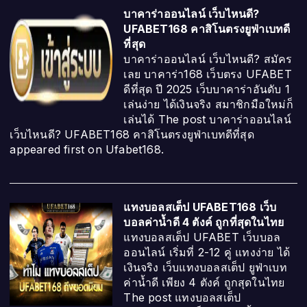
บาคาร่าออนไลน์ เว็บไหนดี?
UFABET168 คาสิโนตรงยูฟ่าเบทดี
ที่สุด
บาคาร่าออนไลน์ เว็บไหนดี? สมัคร
เลย บาคาร่า168 เว็บตรง UFABET
ดีที่สุด ปี 2025 เว็บบาคาร่าอันดับ 1
เล่นง่าย ได้เงินจริง สมาชิกมือใหม่ก็
เล่นได้ The post บาคาร่าออนไลน์
เว็บไหนดี? UFABET168 คาสิโนตรงยูฟ่าเบทดีที่สุด
appeared first on Ufabet168.
แทงบอลสเต็ป UFABET168 เว็บ
บอลค่าน้ำดี 4 ตังค์ ถูกที่สุดในไทย
แทงบอลสเต็ป UFABET เว็บบอล
ออนไลน์ เริ่มที่ 2-12 คู่ แทงง่าย ได้
เงินจริง เว็บแทงบอลสเต็ป ยูฟ่าเบท
ค่าน้ำดี เพียง 4 ตังค์ ถูกสุดในไทย
The post แทงบอลสเต็ป