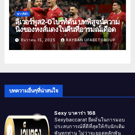
ข่าวกีฬา
ลิเวอร์พูล2-0ไบรท์ตัน บทพิสูจน์ความ
นิ่งของหงส์แดงในคืนที่อารมณ์เดือด
ธันวาคม 15, 2025
RAYBAN UFABETGROUP
บทความอื่นๆที่น่าสนใจ
Sexy บาคาร่า 168
Sexybaccarat ยึดมั่นในการมอบ
ประสบการณ์ที่ดีที่สุดให้กับนักเดิม
พันทุกท่าน ไม่ว่าจะยอดหลักพัน