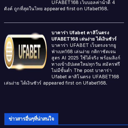
UFABET168 เว็บบอลค่าน้ำดี 4
ตังค์ ถูกที่สุดในไทย appeared first on Ufabet168.
บาคาร่า Ufabet คาสิโนตรง
UFABET168 เล่นง่าย ได้เงินชัวร์
บาคาร่า UFABET เว็บตรงจากยู
ฟ่าเบท168 เล่นง่าย กติกาชัดเจน
สูตร AI 2025 ใช้ได้จริง พร้อมลิงก์
ทางเข้าอัปเดตใหม่ทุกวัน สมัครฟรี
ไม่มีขั้นต่ำ The post บาคาร่า
Ufabet คาสิโนตรง UFABET168
เล่นง่าย ได้เงินชัวร์ appeared first on Ufabet168.
ข่าวสารอื่นๆที่น่าสนใจ