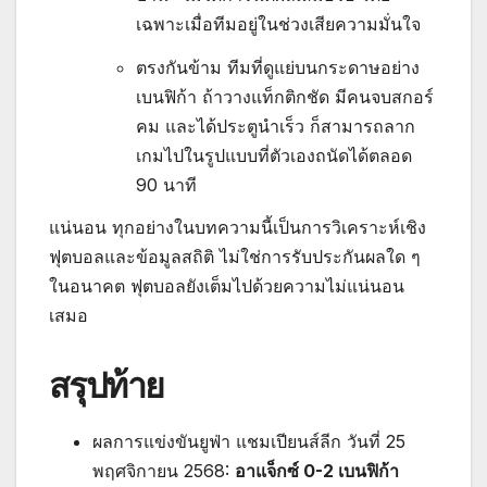
เฉพาะเมื่อทีมอยู่ในช่วงเสียความมั่นใจ
ตรงกันข้าม ทีมที่ดูแย่บนกระดาษอย่าง
เบนฟิก้า ถ้าวางแท็กติกชัด มีคนจบสกอร์
คม และได้ประตูนำเร็ว ก็สามารถลาก
เกมไปในรูปแบบที่ตัวเองถนัดได้ตลอด
90 นาที
แน่นอน ทุกอย่างในบทความนี้เป็นการวิเคราะห์เชิง
ฟุตบอลและข้อมูลสถิติ ไม่ใช่การรับประกันผลใด ๆ
ในอนาคต ฟุตบอลยังเต็มไปด้วยความไม่แน่นอน
เสมอ
สรุปท้าย
ผลการแข่งขันยูฟ่า แชมเปียนส์ลีก วันที่ 25
พฤศจิกายน 2568:
อาแจ็กซ์ 0-2 เบนฟิก้า