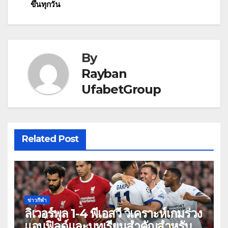
เรื่อง
ขึ้นทุกวัน
By
Rayban
UfabetGroup
Related Post
ข่าวกีฬา
ลิเวอร์พูล 1-4 พีเอสวี วิเคราะห์เกมร่วง
แอนฟิลด์และบทเรียนสำคัญสำหรับ