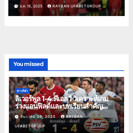
ธ.ค. 15, 2025
RAYBAN UFABETGROUP
You missed
ข่าวกีฬา
ลิเวอร์พูล 1-4 พีเอสวี วิเคราะห์เกม
ร่วงแอนฟิลด์และบทเรียนสำคัญ
สำหรับหงส์แดง
ธันวาคม 29, 2025
RAYBAN
UFABETGROUP