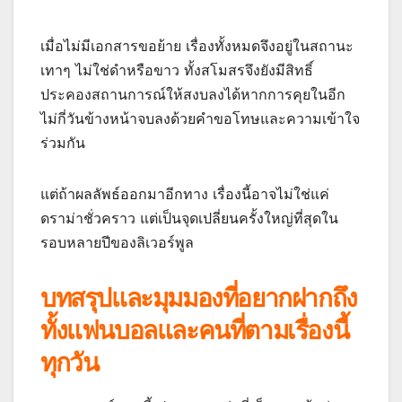
เมื่อไม่มีเอกสารขอย้าย เรื่องทั้งหมดจึงอยู่ในสถานะ
เทาๆ ไม่ใช่ดำหรือขาว ทั้งสโมสรจึงยังมีสิทธิ์
ประคองสถานการณ์ให้สงบลงได้หากการคุยในอีก
ไม่กี่วันข้างหน้าจบลงด้วยคำขอโทษและความเข้าใจ
ร่วมกัน
แต่ถ้าผลลัพธ์ออกมาอีกทาง เรื่องนี้อาจไม่ใช่แค่
ดราม่าชั่วคราว แต่เป็นจุดเปลี่ยนครั้งใหญ่ที่สุดใน
รอบหลายปีของลิเวอร์พูล
บทสรุปและมุมมองที่อยากฝากถึง
ทั้งแฟนบอลและคนที่ตามเรื่องนี้
ทุกวัน