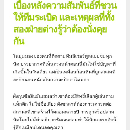
เบื้องหลังความสัมพันธ์ที่ชวน
ให้ทีมระเบิด และเหตุผลที่ทั้ง
สองฝ่ายต่างรู้ว่าต้องนั่งคุย
กัน
ในมุมมองของคนที่ติดตามทีมลิเวอร์พูลแบบชมทุก
นัด บรรยากาศที่เห็นตรงหน้าตอนนี้มันไม่ใช่ปัญหาที่
เกิดขึ้นในวันเดียว แต่เป็นเหมือนก้อนหินที่ถูกสะสมที
ละก้อนจนหนักเกินกว่าจะปิดตาไม่มอง
ฝั่งกุนซือยืนยันเสมอว่าเขาต้องมีสิทธิ์เลือกผู้เล่นตาม
แท็กติก ไม่ใช่ชื่อเสียง ฝั่งซาลาห์ต้องการเคารพต่อ
สถานะที่เขาสร้างไว้ตลอดหลายปี การถูกดร็อปสาม
นัดโดยไม่มีคำอธิบายชัดเจนย่อมทำให้นักเตะระดับนี้
รู้สึกเหมือนโดนลดคุณค่า