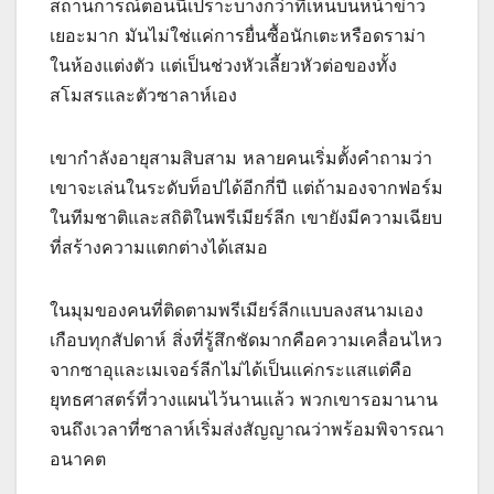
สถานการณ์ตอนนี้เปราะบางกว่าที่เห็นบนหน้าข่าว
เยอะมาก มันไม่ใช่แค่การยื่นซื้อนักเตะหรือดราม่า
ในห้องแต่งตัว แต่เป็นช่วงหัวเลี้ยวหัวต่อของทั้ง
สโมสรและตัวซาลาห์เอง
เขากำลังอายุสามสิบสาม หลายคนเริ่มตั้งคำถามว่า
เขาจะเล่นในระดับท็อปได้อีกกี่ปี แต่ถ้ามองจากฟอร์ม
ในทีมชาติและสถิติในพรีเมียร์ลีก เขายังมีความเฉียบ
ที่สร้างความแตกต่างได้เสมอ
ในมุมของคนที่ติดตามพรีเมียร์ลีกแบบลงสนามเอง
เกือบทุกสัปดาห์ สิ่งที่รู้สึกชัดมากคือความเคลื่อนไหว
จากซาอุและเมเจอร์ลีกไม่ได้เป็นแค่กระแสแต่คือ
ยุทธศาสตร์ที่วางแผนไว้นานแล้ว พวกเขารอมานาน
จนถึงเวลาที่ซาลาห์เริ่มส่งสัญญาณว่าพร้อมพิจารณา
อนาคต