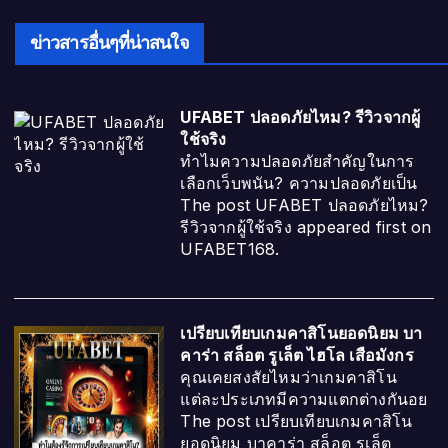
ข่าวสารอื่นๆที่น่าสนใจ
UFABET ปลอดภัยไหม? รีวิวจากผู้
ใช้จริง
ทำไมความปลอดภัยสำคัญในการ
เลือกเว็บพนัน? ความปลอดภัยเป็น
The post UFABET ปลอดภัยไหม?
รีวิวจากผู้ใช้จริง appeared first on
UFABET168.
เปรียบเทียบเกมคาสิโนยอดนิยม บา
คาร่า สล็อต รูเล็ต ไฮโล เสือมังกร
คุณเคยสงสัยไหมว่าเกมคาสิโน
แต่ละประเภทมีความแตกต่างกันอย
The post เปรียบเทียบเกมคาสิโน
ยอดนิยม บาคาร่า สล็อต รูเล็ต