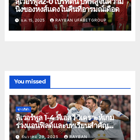
ลิเวอร์พูล2-0ไบรท์ตัน บทพิสูจน์ความ
นิ่งของหงส์แดงในคืนที่อารมณ์เดือด
ธ.ค. 15, 2025
RAYBAN UFABETGROUP
You missed
ข่าวกีฬา
ลิเวอร์พูล 1-4 พีเอสวี วิเคราะห์เกม
ร่วงแอนฟิลด์และบทเรียนสำคัญ
สำหรับหงส์แดง
ธันวาคม 29, 2025
RAYBAN