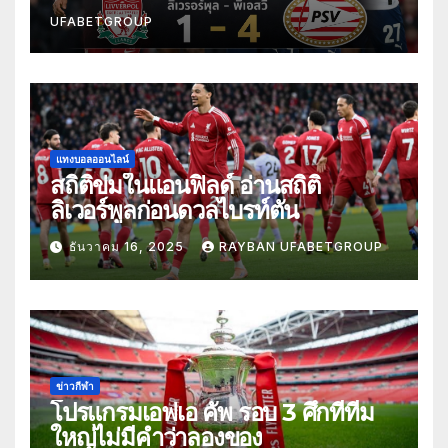
UFABETGROUP
แทงบอลออนไลน์
สถิติข่มในแอนฟิลด์ อ่านสถิติ
ลิเวอร์พูลก่อนดวลไบรท์ตัน
ธันวาคม 16, 2025
RAYBAN UFABETGROUP
ข่าวกีฬา
โปรแกรมเอฟเอ คัพ รอบ 3 ศึกที่ทีม
ใหญ่ไม่มีคำว่าลองของ