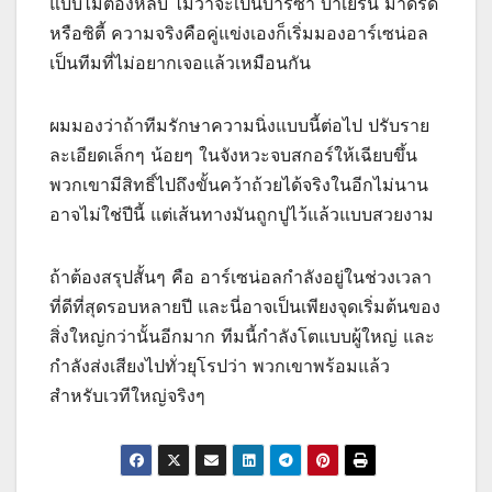
แบบไม่ต้องหลบ ไม่ว่าจะเป็นบาร์ซา บาเยิร์น มาดริด
หรือซิตี้ ความจริงคือคู่แข่งเองก็เริ่มมองอาร์เซน่อล
เป็นทีมที่ไม่อยากเจอแล้วเหมือนกัน
ผมมองว่าถ้าทีมรักษาความนิ่งแบบนี้ต่อไป ปรับราย
ละเอียดเล็กๆ น้อยๆ ในจังหวะจบสกอร์ให้เฉียบขึ้น
พวกเขามีสิทธิ์ไปถึงขั้นคว้าถ้วยได้จริงในอีกไม่นาน
อาจไม่ใช่ปีนี้ แต่เส้นทางมันถูกปูไว้แล้วแบบสวยงาม
ถ้าต้องสรุปสั้นๆ คือ อาร์เซน่อลกำลังอยู่ในช่วงเวลา
ที่ดีที่สุดรอบหลายปี และนี่อาจเป็นเพียงจุดเริ่มต้นของ
สิ่งใหญ่กว่านั้นอีกมาก ทีมนี้กำลังโตแบบผู้ใหญ่ และ
กำลังส่งเสียงไปทั่วยุโรปว่า พวกเขาพร้อมแล้ว
สำหรับเวทีใหญ่จริงๆ