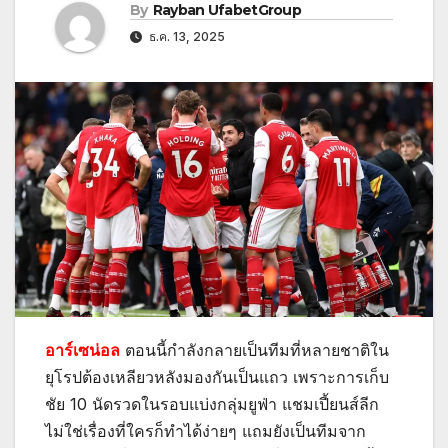
By
Rayban UfabetGroup
ธ.ค. 13, 2025
อาร์เซน่อล
ตอนนี้กำลังกลายเป็นทีมที่หลายชาติใน
ยุโรปต้องเหลียวหลังมองกันเป็นแถว เพราะการเก็บ
ชัย 10 นัดรวดในรอบแบ่งกลุ่มยูฟ่า แชมเปี้ยนส์ลีก
ไม่ใช่เรื่องที่ใครก็ทำได้ง่ายๆ แถมยังเป็นทีมจาก