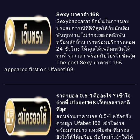
Sexy บาคาร่า 168
Sexybaccarat ยึดมั่นในการมอบ
ประสบการณ์ที่ดีที่สุดให้กับนักเดิม
พันทุกท่าน ไม่ว่าจะยอดหลักพัน
หรือหลักล้าน เราพร้อมบริการตลอด
24 ชั่วโมง ให้คุณได้เพลิดเพลินได้
ทุกที่ ทุกเวลา พร้อมกับโปรโมชั่นสุด
The post Sexy บาคาร่า 168
appeared first on Ufabet168.
ราคาบอล 0.5-1 คืออะไร ? เข้าใจ
ง่ายที่ Ufabet168 เว็บบอลราคาดี
ที่สุด
สอนอ่านราคาบอล 0.5-1 หรือครึ่ง
ควบลูก Ufabet 168 เข้าใจง่าย
พร้อมตัวอย่าง แทงทีมต่อ-ทีมรอง
ยังไงให้ได้เปรียบ มือใหม่ก็เข้าใจได้