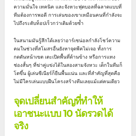
ความมั่นใจ เทคนิค และจังหวะฟุตบอลที่ฉลาดแบบที่
ทีมต้องการพอดี การเล่นของเขาเหมือนคนที่กำลังจะ
ไปถึงระดับท็อปเร็วกว่าเดิมด้วยซ้ำ
ในสนามมันรู้สึกได้เลยว่าอาร์เซน่อลกำลังโชว์ความ
คมในช่วงที่สโมสรอื่นยังหาจุดพีคไม่เจอ ทั้งการ
กดดันหน้าเขต เตะเปิดพื้นที่ด้านข้าง หรือการแทง
ช่องสั้นๆ ที่ฆ่าคู่แข่งได้ในสองสามจังหวะ เด็กในทีมก็
โตขึ้น ผู้เล่นซีเนียร์ก็ยืนพื้นแน่น และที่สำคัญที่สุดคือ
ไม่มีใครเล่นแบบฝืนโครงสร้างทีมเลยแม้แต่คนเดียว
จุดเปลี่ยนสำคัญที่ทำให้
เอาชนะแบบ 10 นัดรวดได้
จริง