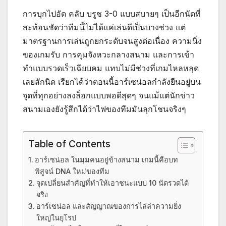
การบุกไปอัด คลับ บรูช 3-0 แบบสบายๆ เป็นอีกนัดที่
สะท้อนชัดว่าทีมนี้ไม่ได้แค่เล่นดีเป็นบางช่วง แต่
มาตรฐานการเล่นถูกยกระดับจนสูงต่อเนื่อง ความนิ่ง
ของเกมรับ การคุมจังหวะกลางสนาม และการเข้า
ทำแบบรวดเร็วเฉียบคม แทบไม่มีช่วงที่เกมไหลหลุด
เลยสักนิด เรียกได้ว่าตอนนี้อาร์เซน่อลกำลังยืนอยู่บน
จุดที่ทุกอย่างลงล็อกแบบพอดีสุดๆ จนแม้แต่นักข่าว
สนามเองยังรู้สึกได้ว่าไฟของทีมมันลุกโชนจริงๆ
Table of Contents
อาร์เซน่อล ในมุมคนอยู่ข้างสนาม เกมนี้คือบท
พิสูจน์ DNA ใหม่ของทีม
จุดเปลี่ยนสำคัญที่ทำให้เอาชนะแบบ 10 นัดรวดได้
จริง
อาร์เซน่อล และสัญญาณของการไล่ล่าความยิ่ง
ใหญ่ในยุโรป