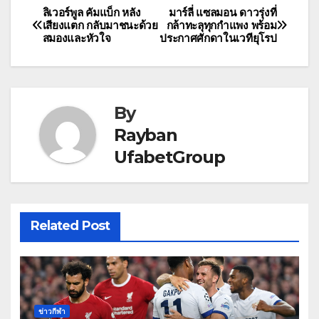
ลิเวอร์พูล คัมแบ็ก หลัง
มาร์ลี่ แซลมอน ดาวรุ่งที่
แนะแนว
เสียงแตก กลับมาชนะด้วย
กล้าทะลุทุกกำแพง พร้อม
สมองและหัวใจ
ประกาศศักดาในเวทียุโรป
เรื่อง
By
Rayban
UfabetGroup
Related Post
ข่าวกีฬา