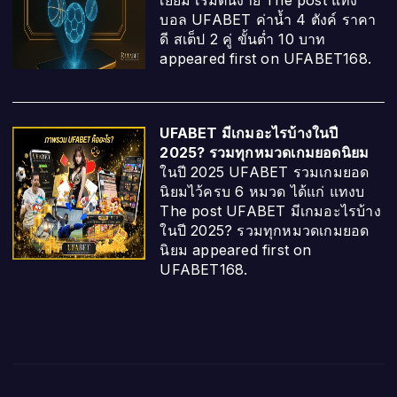
เยี่ยม เริ่มต้นง่าย The post แทง
บอล UFABET ค่าน้ำ 4 ตังค์ ราคา
ดี สเต็ป 2 คู่ ขั้นต่ำ 10 บาท
appeared first on UFABET168.
UFABET มีเกมอะไรบ้างในปี
2025? รวมทุกหมวดเกมยอดนิยม
ในปี 2025 UFABET รวมเกมยอด
นิยมไว้ครบ 6 หมวด ได้แก่ แทงบ
The post UFABET มีเกมอะไรบ้าง
ในปี 2025? รวมทุกหมวดเกมยอด
นิยม appeared first on
UFABET168.