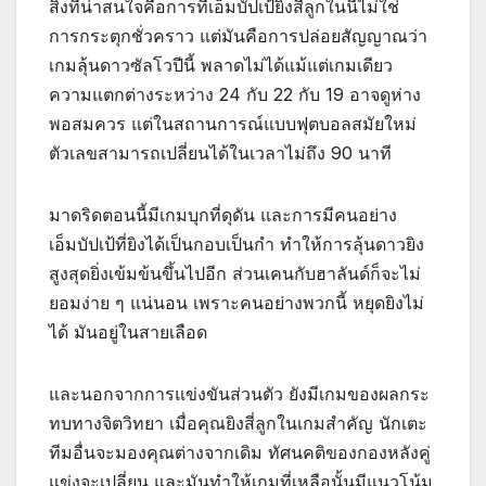
สิ่งที่น่าสนใจคือการที่เอ็มบัปเป้ยิงสี่ลูกในนี้ไม่ใช่
การกระตุกชั่วคราว แต่มันคือการปล่อยสัญญาณว่า
เกมลุ้นดาวซัลโวปีนี้ พลาดไม่ได้แม้แต่เกมเดียว
ความแตกต่างระหว่าง 24 กับ 22 กับ 19 อาจดูห่าง
พอสมควร แต่ในสถานการณ์แบบฟุตบอลสมัยใหม่
ตัวเลขสามารถเปลี่ยนได้ในเวลาไม่ถึง 90 นาที
มาดริดตอนนี้มีเกมบุกที่ดุดัน และการมีคนอย่าง
เอ็มบัปเป้ที่ยิงได้เป็นกอบเป็นกำ ทำให้การลุ้นดาวยิง
สูงสุดยิ่งเข้มข้นขึ้นไปอีก ส่วนเคนกับฮาลันด์ก็จะไม่
ยอมง่าย ๆ แน่นอน เพราะคนอย่างพวกนี้ หยุดยิงไม่
ได้ มันอยู่ในสายเลือด
และนอกจากการแข่งขันส่วนตัว ยังมีเกมของผลกระ
ทบทางจิตวิทยา เมื่อคุณยิงสี่ลูกในเกมสำคัญ นักเตะ
ทีมอื่นจะมองคุณต่างจากเดิม ทัศนคติของกองหลังคู่
แข่งจะเปลี่ยน และมันทำให้เกมที่เหลือนั้นมีแนวโน้ม