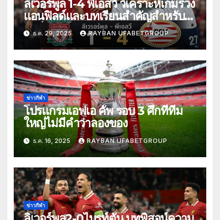
ลิเวอร์พูล 1-4 พีเอสวี วิเคราะห์เกมร่วง
แอนฟิลด์และบทเรียนสำคัญสำหรับ
หงส์แดง
ธ.ค. 29, 2025
RAYBAN UFABETGROUP
ข่าวกีฬา
โปรแกรมเอฟเอ คัพ รอบ 3 ศึกที่ทีม
ใหญ่ไม่มีคำว่าลองของ
ธ.ค. 16, 2025
RAYBAN UFABETGROUP
ข่าวกีฬา
ลิเวอร์พูล2-0ไบรท์ตัน บทพิสูจน์ความ