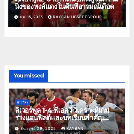
นิ่งของหงส์แดงในคืนที่อารมณ์เดือด
ธ.ค. 15, 2025
RAYBAN UFABETGROUP
You missed
ข่าวกีฬา
ลิเวอร์พูล 1-4 พีเอสวี วิเคราะห์เกม
ร่วงแอนฟิลด์และบทเรียนสำคัญ
สำหรับหงส์แดง
ธันวาคม 29, 2025
RAYBAN