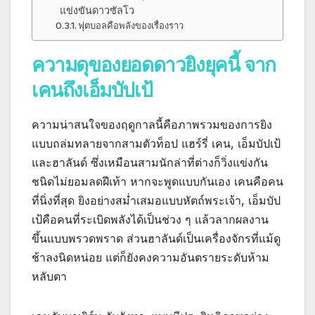
แข่งขันดาวซัลโว
ฟุตบอลคือพลังของเรื่องราว
ความดุของยอดดาวยิงยุคนี้ จาก
เคนถึงเอ็มบัปเป้
ความน่าสนใจของฤดูกาลนี้คือภาพรวมของการยิง
แบบถล่มทลายจากสามตัวท็อป แฮร์รี่ เคน, เอ็มบัปเป้
และฮาลันด์ ซึ่งเหมือนสามนักล่าที่ต่างก็วิ่งแข่งกัน
ชนิดไม่ยอมลดฝีเท้า หากจะพูดแบบกันเอง เคนคือคน
ที่นิ่งที่สุด ยิงอย่างสม่ำเสมอแบบหัตถ์พระเจ้า, เอ็มบัป
เป้คือคนที่ระเบิดพลังได้เป็นช่วง ๆ แล้วลากผลงาน
ขึ้นแบบพรวดพราด ส่วนฮาลันด์เป็นเครื่องจักรที่แม้ดู
ช้าลงนิดหน่อย แต่ก็ยังคงความอันตรายระดับห้าม
หลับตา