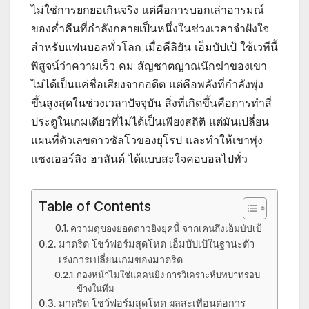
ไม่ใช่การยกยอเกินจริง แต่คือการบอกเล่าอารมณ์
ของค่ำคืนที่กำลังกลายเป็นหนึ่งในช่วงเวลาจำฝังใจ
สำหรับแฟนบอลทั่วโลก เมื่อคีลิยัน เอ็มบัปเป้ ใช้เวทีนี้
พิสูจน์ว่าความเร็ว คม สัญชาตญาณนักฆ่าของเขา
ไม่ได้เป็นแค่ชื่อเสียงจากอดีต แต่คือพลังที่กำลังพุ่ง
ขึ้นสูงสุดในช่วงเวลาปัจจุบัน สิ่งที่เกิดขึ้นคือการทำสี่
ประตูในเกมเดียวที่ไม่ได้เป็นเพียงสถิติ แต่มันเปลี่ยน
แผนที่ตัวเลขดาวซัลโวของยุโรป และทำให้เขาพุ่ง
แซงเออร์ลิง ฮาลันด์ ได้แบบสะใจคอบอลไปทั่ว
Table of Contents
ความดุของยอดดาวยิงยุคนี้ จากเคนถึงเอ็มบัปเป้
มาดริด โชว์ฟอร์มสุดโหด เอ็มบัปเป้ในฐานะตัว
เร่งการเปลี่ยนเกมของมาดริด
กองหน้าไม่ใช่แค่คนยิง การวิเคราะห์บทบาทรอบ
ข้างในทีม
มาดริด โชว์ฟอร์มสุดโหด ผลสะเทือนต่อการ