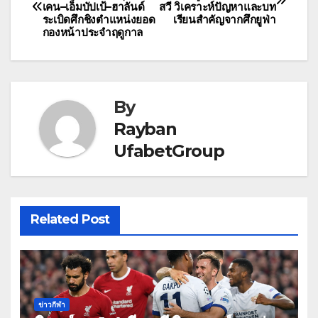
เคน–เอ็มบัปเป้–ฮาลันด์
สวี วิเคราะห์ปัญหาและบท
เรื่อง
ระเบิดศึกชิงตำแหน่งยอด
เรียนสำคัญจากศึกยูฟ่า
กองหน้าประจำฤดูกาล
By
Rayban
UfabetGroup
Related Post
ข่าวกีฬา