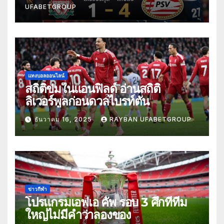
UFABETGROUP
แทงบอลออนไลน์
สถิติข่มในแอนฟิลด์ อ่านสถิติ
ลิเวอร์พูลก่อนดวลไบรท์ตัน
ธันวาคม 16, 2025
RAYBAN UFABETGROUP
ข่าวกีฬา
โปรแกรมเอฟเอ คัพ รอบ 3 ศึกที่ทีม
ใหญ่ไม่มีคำว่าลองของ