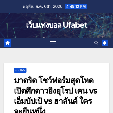
Skip
พฤหัส. ส.ค. 6th, 2026
4:45:13 PM
to
content
เว็บแทงบอล Ufabet
ข่าวกีฬา
มาดริด โชว์ฟอร์มสุดโหด
เปิดศึกดาวยิงยุโรป เคน vs
เอ็มบัปเป้ vs ฮาลันด์ ใคร
จะยืนหนึ่ง