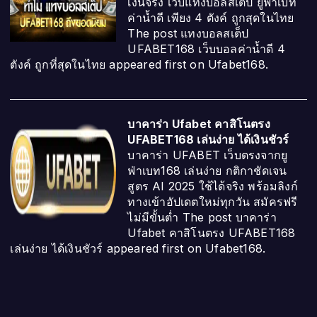
เงินจริง เว็บแทงบอลสเต็ป ยูฟ่าเบท
ค่าน้ำดี เพียง 4 ตังค์ ถูกสุดในไทย
The post แทงบอลสเต็ป
UFABET168 เว็บบอลค่าน้ำดี 4
ตังค์ ถูกที่สุดในไทย appeared first on Ufabet168.
บาคาร่า Ufabet คาสิโนตรง
UFABET168 เล่นง่าย ได้เงินชัวร์
บาคาร่า UFABET เว็บตรงจากยู
ฟ่าเบท168 เล่นง่าย กติกาชัดเจน
สูตร AI 2025 ใช้ได้จริง พร้อมลิงก์
ทางเข้าอัปเดตใหม่ทุกวัน สมัครฟรี
ไม่มีขั้นต่ำ The post บาคาร่า
Ufabet คาสิโนตรง UFABET168
เล่นง่าย ได้เงินชัวร์ appeared first on Ufabet168.