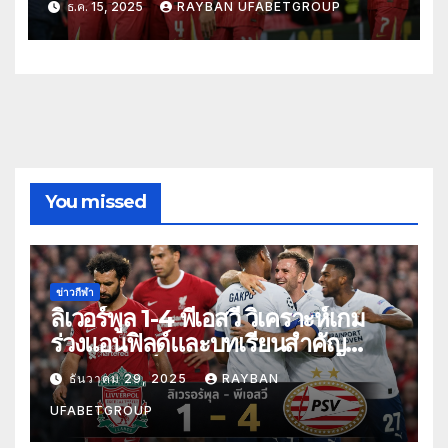
ธ.ค. 15, 2025
RAYBAN UFABETGROUP
You missed
ข่าวกีฬา
ลิเวอร์พูล 1-4 พีเอสวี วิเคราะห์เกม
ร่วงแอนฟิลด์และบทเรียนสำคัญ
สำหรับหงส์แดง
ธันวาคม 29, 2025
RAYBAN
UFABETGROUP