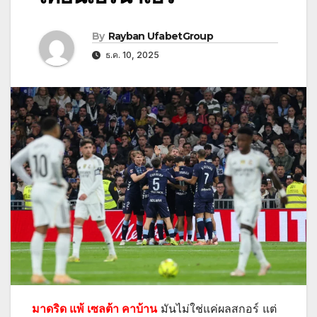
By
Rayban UfabetGroup
ธ.ค. 10, 2025
มาดริด แพ้ เซลต้า คาบ้าน
มันไม่ใช่แค่ผลสกอร์ แต่