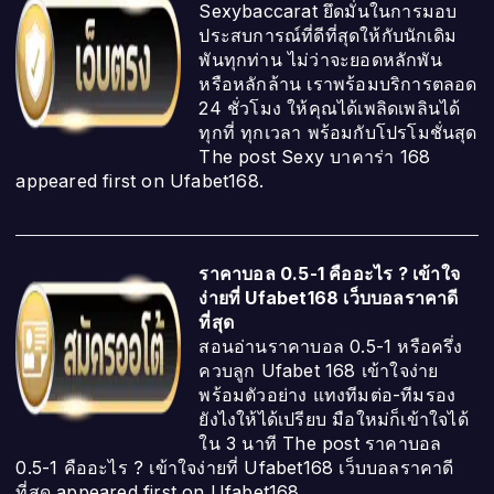
Sexybaccarat ยึดมั่นในการมอบ
ประสบการณ์ที่ดีที่สุดให้กับนักเดิม
พันทุกท่าน ไม่ว่าจะยอดหลักพัน
หรือหลักล้าน เราพร้อมบริการตลอด
24 ชั่วโมง ให้คุณได้เพลิดเพลินได้
ทุกที่ ทุกเวลา พร้อมกับโปรโมชั่นสุด
The post Sexy บาคาร่า 168
appeared first on Ufabet168.
ราคาบอล 0.5-1 คืออะไร ? เข้าใจ
ง่ายที่ Ufabet168 เว็บบอลราคาดี
ที่สุด
สอนอ่านราคาบอล 0.5-1 หรือครึ่ง
ควบลูก Ufabet 168 เข้าใจง่าย
พร้อมตัวอย่าง แทงทีมต่อ-ทีมรอง
ยังไงให้ได้เปรียบ มือใหม่ก็เข้าใจได้
ใน 3 นาที The post ราคาบอล
0.5-1 คืออะไร ? เข้าใจง่ายที่ Ufabet168 เว็บบอลราคาดี
ที่สุด appeared first on Ufabet168.