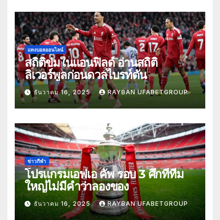
แทงบอลออนไลน์
สถิติข่มในแอนฟิลด์ อ่านสถิติ
ลิเวอร์พูลก่อนดวลไบรท์ตัน
ธันวาคม 16, 2025
RAYBAN UFABETGROUP
ข่าวกีฬา
โปรแกรมเอฟเอ คัพ รอบ 3 ศึกที่ทีม
ใหญ่ไม่มีคำว่าลองของ
ธันวาคม 16, 2025
RAYBAN UFABETGROUP