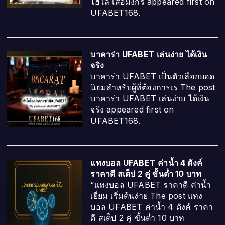
ไฮโล เสือมังกร appeared first on
UFABET168.
บาคาร่า UFABET เล่นง่าย ได้เงิน
จริง
บาคาร่า UFABET เป็นตัวเลือกยอด
นิยมสำหรับผู้ที่ต้องการเร The post
บาคาร่า UFABET เล่นง่าย ได้เงิน
จริง appeared first on
UFABET168.
แทงบอล UFABET ค่าน้ำ 4 ตังค์
ราคาดี สเต็ป 2 คู่ ขั้นต่ำ 10 บาท
“แทงบอล UFABET ราคาดี ค่าน้ำ
เยี่ยม เริ่มต้นง่าย The post แทง
บอล UFABET ค่าน้ำ 4 ตังค์ ราคา
ดี สเต็ป 2 คู่ ขั้นต่ำ 10 บาท