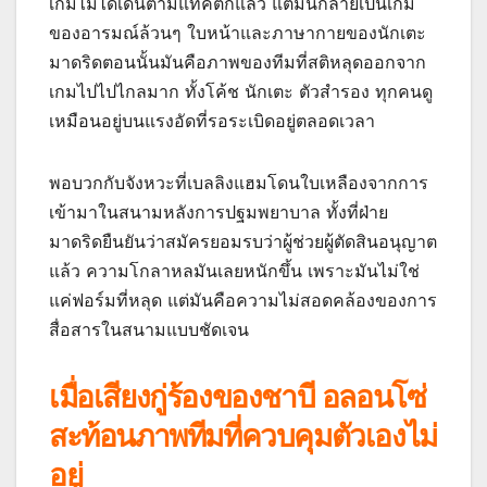
เกมไม่ได้เดินตามแท็คติกแล้ว แต่มันกลายเป็นเกม
ของอารมณ์ล้วนๆ ใบหน้าและภาษากายของนักเตะ
มาดริดตอนนั้นมันคือภาพของทีมที่สติหลุดออกจาก
เกมไปไปไกลมาก ทั้งโค้ช นักเตะ ตัวสำรอง ทุกคนดู
เหมือนอยู่บนแรงอัดที่รอระเบิดอยู่ตลอดเวลา
พอบวกกับจังหวะที่เบลลิงแฮมโดนใบเหลืองจากการ
เข้ามาในสนามหลังการปฐมพยาบาล ทั้งที่ฝ่าย
มาดริดยืนยันว่าสมัครยอมรบว่าผู้ช่วยผู้ตัดสินอนุญาต
แล้ว ความโกลาหลมันเลยหนักขึ้น เพราะมันไม่ใช่
แค่ฟอร์มที่หลุด แต่มันคือความไม่สอดคล้องของการ
สื่อสารในสนามแบบชัดเจน
เมื่อเสียงกู่ร้องของชาบี อลอนโซ่
สะท้อนภาพทีมที่ควบคุมตัวเองไม่
อยู่