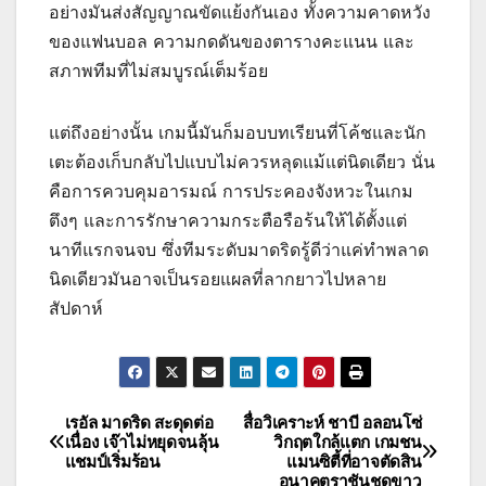
อย่างมันส่งสัญญาณขัดแย้งกันเอง ทั้งความคาดหวัง
ของแฟนบอล ความกดดันของตารางคะแนน และ
สภาพทีมที่ไม่สมบูรณ์เต็มร้อย
แต่ถึงอย่างนั้น เกมนี้มันก็มอบบทเรียนที่โค้ชและนัก
เตะต้องเก็บกลับไปแบบไม่ควรหลุดแม้แต่นิดเดียว นั่น
คือการควบคุมอารมณ์ การประคองจังหวะในเกม
ตึงๆ และการรักษาความกระตือรือร้นให้ได้ตั้งแต่
นาทีแรกจนจบ ซึ่งทีมระดับมาดริดรู้ดีว่าแค่ทำพลาด
นิดเดียวมันอาจเป็นรอยแผลที่ลากยาวไปหลาย
สัปดาห์
เรอัล มาดริด สะดุดต่อ
สื่อวิเคราะห์ ชาบี อลอนโซ่
แนะแนว
เนื่อง เจ๊าไม่หยุดจนลุ้น
วิกฤตใกล้แตก เกมชน
แชมป์เริ่มร้อน
แมนซิตี้ที่อาจตัดสิน
เรื่อง
อนาคตราชันชุดขาว